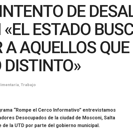
INTENTO DE DESA
 «EL ESTADO BUS
R A AQUELLOS QUE
 DISTINTO»
limentaría
,
Trabajo
ograma “Rompe el Cerco Informativo” entrevistamos
adores Desocupados de la ciudad de Mosconi, Salta
e de la UTD por parte del gobierno municipal.