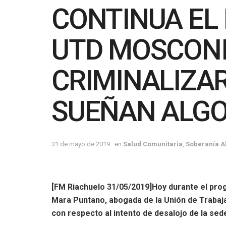
CONTINUA EL 
UTD MOSCONI
CRIMINALIZA
SUEÑAN ALGO
31 de mayo de 2019
en
Salud Comunitaria
,
Soberanía A
[FM Riachuelo 31/05/2019]Hoy durante el pr
Mara Puntano, abogada de la Unión de Trabaj
con respecto al intento de desalojo de la sed