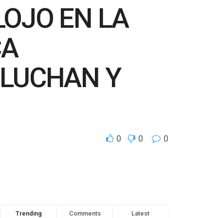
LOJO EN LA
CA
 LUCHAN Y
0
0
0
Trending
Comments
Latest