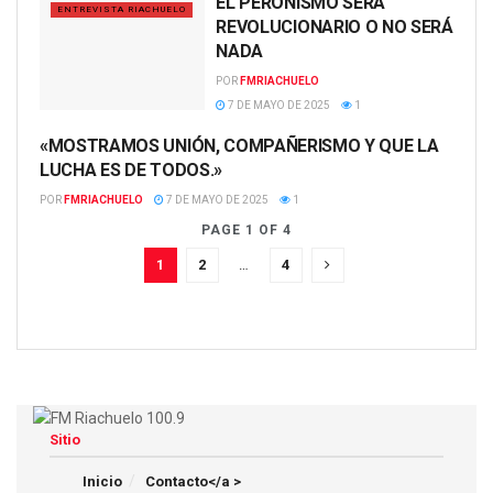
EL PERONISMO SERÁ
ENTREVISTA RIACHUELO
REVOLUCIONARIO O NO SERÁ
NADA
POR
FMRIACHUELO
7 DE MAYO DE 2025
1
«MOSTRAMOS UNIÓN, COMPAÑERISMO Y QUE LA
ENTREVISTA RIACHUELO
LUCHA ES DE TODOS.»
POR
FMRIACHUELO
7 DE MAYO DE 2025
1
PAGE 1 OF 4
1
2
…
4
Sitio
Inicio
Contacto</a >