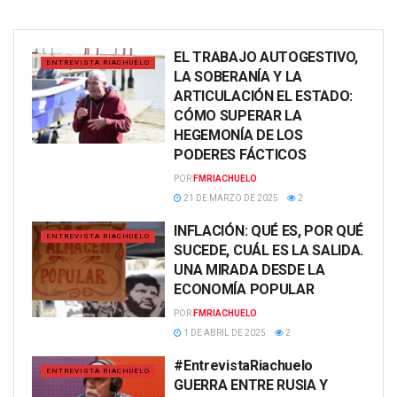
EL TRABAJO AUTOGESTIVO,
ENTREVISTA RIACHUELO
LA SOBERANÍA Y LA
ARTICULACIÓN EL ESTADO:
CÓMO SUPERAR LA
HEGEMONÍA DE LOS
PODERES FÁCTICOS
POR
FMRIACHUELO
21 DE MARZO DE 2025
2
INFLACIÓN: QUÉ ES, POR QUÉ
ENTREVISTA RIACHUELO
SUCEDE, CUÁL ES LA SALIDA.
UNA MIRADA DESDE LA
ECONOMÍA POPULAR
POR
FMRIACHUELO
1 DE ABRIL DE 2025
2
#EntrevistaRiachuelo
ENTREVISTA RIACHUELO
GUERRA ENTRE RUSIA Y