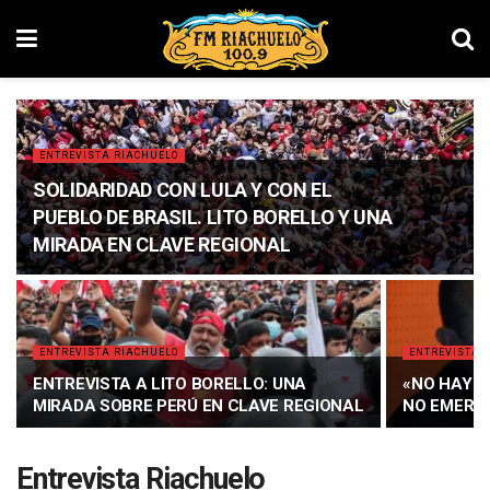
ENTREVISTA RIACHUELO
SOLIDARIDAD CON LULA Y CON EL
PUEBLO DE BRASIL. LITO BORELLO Y UNA
MIRADA EN CLAVE REGIONAL
ENTREVISTA RIACHUELO
ENTREVISTA 
ENTREVISTA A LITO BORELLO: UNA
«NO HAY M
MIRADA SOBRE PERÚ EN CLAVE REGIONAL
NO EMERGE
Entrevista Riachuelo