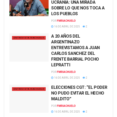
UCRANIA: UNA MIRADA
SOBRE LO QUE NOS TOCA A
LOS PUEBLOS
POR
FMRIACHUELO
16 DE ABRIL DE 2025
2
A 20 AÑOS DEL
ENTREVISTA RIACHUELO
ARGENTINAZO
ENTREVISTAMOS A JUAN
CARLOS SANCHEZ DEL
FRENTE BARRIAL POCHO
LEPRATTI
POR
FMRIACHUELO
16 DE ABRIL DE 2025
2
ELECCIONES CGT: “EL PODER
ENTREVISTA RIACHUELO
NO PUDO EVITAR EL HECHO
MALDITO”
POR
FMRIACHUELO
16 DE ABRIL DE 2025
2