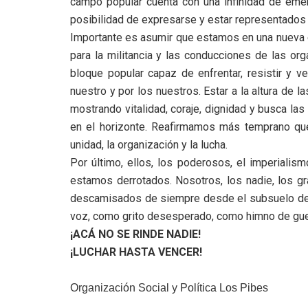
campo popular cuenta con una infinidad de eme
posibilidad de expresarse y estar representados
Importante es asumir que estamos en una nueva e
para la militancia y las conducciones de las org
bloque popular capaz de enfrentar, resistir y v
nuestro y por los nuestros. Estar a la altura de 
mostrando vitalidad, coraje, dignidad y busca la
en el horizonte. Reafirmamos más temprano que 
unidad, la organización y la lucha.
Por último, ellos, los poderosos, el imperialis
estamos derrotados. Nosotros, los nadie, los gra
descamisados de siempre desde el subsuelo de 
voz, como grito desesperado, como himno de guer
¡ACÁ NO SE RINDE NADIE!
¡LUCHAR HASTA VENCER!
Organización Social y Política Los Pibes