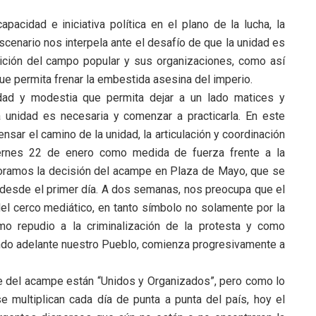
pacidad e iniciativa política en el plano de la lucha, la
escenario nos interpela ante el desafío de que la unidad es
ición del campo popular y sus organizaciones, como así
que permita frenar la embestida asesina del imperio.
dad y modestia que permita dejar a un lado matices y
 la unidad es necesaria y comenzar a practicarla. En este
sar el camino de la unidad, la articulación y coordinación
iernes 22 de enero como medida de fuerza frente a la
oramos la decisión del acampe en Plaza de Mayo, que se
í desde el primer día. A dos semanas, nos preocupa que el
del cerco mediático, en tanto símbolo no solamente por la
mo repudio a la criminalización de la protesta y como
ando adelante nuestro Pueblo, comienza progresivamente a
te del acampe están “Unidos y Organizados”, pero como lo
e multiplican cada día de punta a punta del país, hoy el