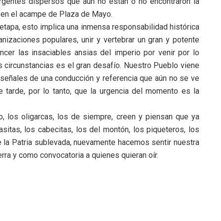
rgentes dispersos que aún no están o no encontraron la
 en el acampe de Plaza de Mayo.
tapa, esto implica una inmensa responsabilidad histórica
anizaciones populares, unir y vertebrar un gran y potente
encer las insaciables ansias del imperio por venir por lo
las circunstancias es el gran desafío. Nuestro Pueblo viene
s señales de una conducción y referencia que aún no se ve
tarde, por lo tanto, que la urgencia del momento es la
mo, los oligarcas, los de siempre, creen y piensan que ya
sitas, los cabecitas, los del montón, los piqueteros, los
la Patria sublevada, nuevamente hacemos sentir nuestra
ra y como convocatoria a quienes quieran oír.