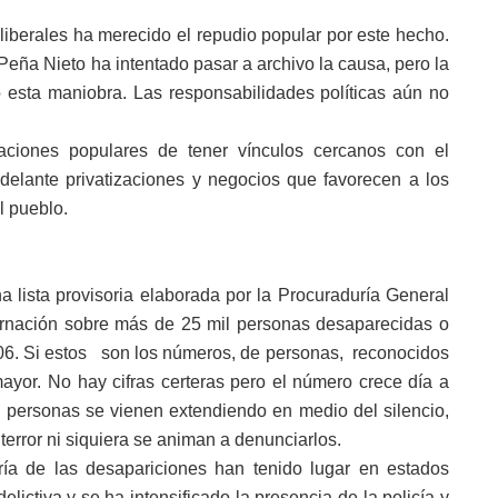
liberales ha merecido el repudio popular por este hecho.
Peña Nieto ha intentado pasar a archivo la causa, pero la
 esta maniobra. Las responsabilidades políticas aún no
aciones populares de tener vínculos cercanos con el
adelante privatizaciones y negocios que favorecen a los
l pueblo.
a lista provisoria elaborada por la Procuraduría General
ernación sobre más de 25 mil personas desaparecidas o
6. Si estos son los números, de personas, reconocidos
yor. No hay cifras certeras pero el número crece día a
e personas se vienen extendiendo en medio del silencio,
terror ni siquiera se animan a denunciarlos.
ía de las desapariciones han tenido lugar en estados
lictiva y se ha intensificado la presencia de la policía y