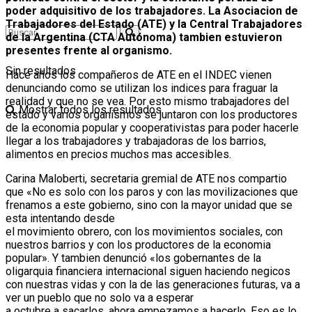
poder adquisitivo de los trabajadores. La Asociacion de
Trabajadores del Estado (ATE) y la Central Trabajadores
de la Argentina (CTA Autónoma) tambien estuvieron
presentes frente al organismo.
Sin resultados
Hace años los compañeros de ATE en el INDEC vienen
denunciando como se utilizan los indices para fraguar la
realidad y que no se vea. Por esto mismo trabajadores del
Mostrar todos los resultados
estado y varios organismos se juntaron con los productores
de la economia popular y cooperativistas para poder hacerle
llegar a los trabajadores y trabajadoras de los barrios,
alimentos en precios muchos mas accesibles.
Carina Maloberti, secretaria gremial de ATE nos compartio
que «No es solo con los paros y con las movilizaciones que
frenamos a este gobierno, sino con la mayor unidad que se
esta intentando desde
el movimiento obrero, con los movimientos sociales, con
nuestros barrios y con los productores de la economia
popular». Y tambien denunció «los gobernantes de la
oligarquia financiera internacional siguen haciendo negicos
con nuestras vidas y con la de las generaciones futuras, va a
ver un pueblo que no solo va a esperar
a octubre a sacarlos, ahora empezamos a hacerlo. Eso es lo