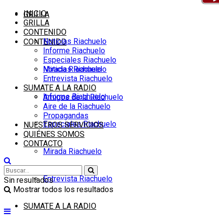
INICIO
GRILLA
GRILLA
CONTENIDO
Noticias Riachuelo
CONTENIDO
Informe Riachuelo
Especiales Riachuelo
Noticias Riachuelo
Mirada Riachuelo
Entrevista Riachuelo
SUMATE A LA RADIO
Informe Riachuelo
Amigos de la Riachuelo
Aire de la Riachuelo
Propagandas
Especiales Riachuelo
NUESTROS SERVICIOS
QUIÉNES SOMOS
CONTACTO
Mirada Riachuelo
Entrevista Riachuelo
Sin resultados
Mostrar todos los resultados
SUMATE A LA RADIO