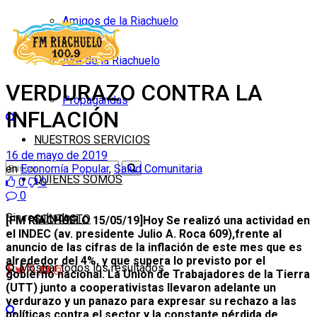
Amigos de la Riachuelo
Aire de la Riachuelo
VERDURAZO CONTRA LA
Propagandas
INFLACIÓN
NUESTROS SERVICIOS
16 de mayo de 2019
en
Economía Popular
,
Salud Comunitaria
QUIÉNES SOMOS
0
0
0
Sin resultados
CONTACTO
[FM RIACHUELO 15/05/19]Hoy Se realizó una actividad en
el INDEC (av. presidente Julio A. Roca 609),frente al
anuncio de las cifras de la inflación de este mes que es
alrededor del 4%, y que supera lo previsto por el
Mostrar todos los resultados
gobierno nacional.
La Union de Trabajadores de la Tierra
(UTT) junto a cooperativistas llevaron adelante un
verdurazo y un panazo para expresar su rechazo a las
políticas contra el sector y la constante pérdida de