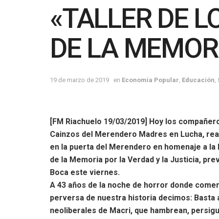
«TALLER DE L
DE LA MEMORI
19 de marzo de 2019
en
Economía Popular
,
Educación
,
[FM Riachuelo 19/03/2019] Hoy los compañeros
Cainzos del Merendero Madres en Lucha, real
en la puerta del Merendero en homenaje a la l
de la Memoria por la Verdad y la Justicia, pre
Boca este viernes.
A 43 años de la noche de horror donde comenz
perversa de n
uestra historia decimos: Basta 
neoliberales de Macri, que hambrean, persig