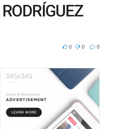
 RODRÍGUEZ
0
0
0