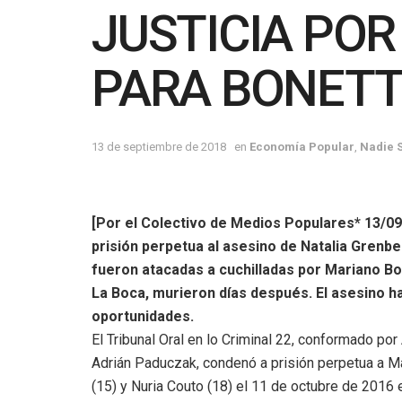
JUSTICIA POR
PARA BONET
13 de septiembre de 2018
en
Economía Popular
,
Nadie S
[Por el Colectivo de Medios Populares* 13/09/
prisión perpetua al asesino de Natalia Grenbe
fueron atacadas a cuchilladas por Mariano Bon
La Boca, murieron días después. El asesino h
oportunidades.
El Tribunal Oral en lo Criminal 22, conformado por
Adrián Paduczak, condenó a prisión perpetua a Ma
(15) y Nuria Couto (18) el 11 de octubre de 2016 e