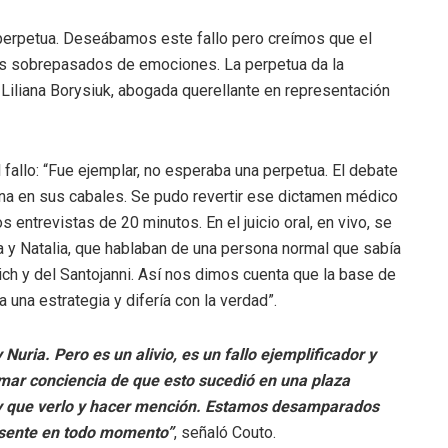
s perpetua. Deseábamos este fallo pero creímos que el
amos sobrepasados de emociones. La perpetua da la
Liliana Borysiuk, abogada querellante en representación
 fallo: “Fue ejemplar, no esperaba una perpetua. El debate
ona en sus cabales. Se pudo revertir ese dictamen médico
entrevistas de 20 minutos. En el juicio oral, en vivo, se
a y Natalia, que hablaban de una persona normal que sabía
ich y del Santojanni. Así nos dimos cuenta que la base de
 una estrategia y difería con la verdad”.
 Nuria. Pero es un alivio, es un fallo ejemplificador y
ar conciencia de que esto sucedió en una plaza
hay que verlo y hacer mención. Estamos desamparados
ausente en todo momento”
, señaló Couto.