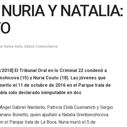
 NURIA Y NATALIA
TO
e Salva Solo
,
Salud Comunitaria
2018] El Tribunal Oral en lo Criminal 22 condenó a
nshicova (15) y Nuria Couto (18). Las jóvenes que
etto el 11 de octubre de 2016 en el Parque Irala de
abía sido declarado inimputable en dos
 Ángel Gabriel Nardiello, Patricia Elida Cusmanich y Sergio
riano Bonetto, quien apuñaló a Natalia Grenbenshicova
n el Parque Irala de La Boca. Nuria murió el 5 de