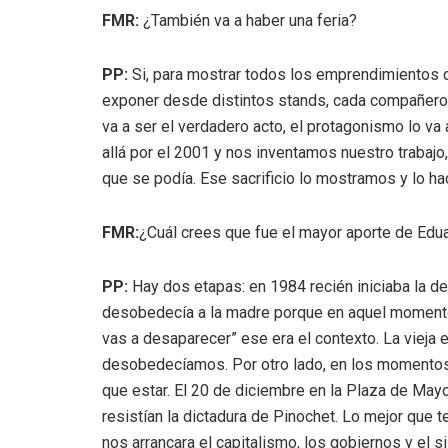
FMR:
¿También va a haber una feria?
PP:
Si, para mostrar todos los emprendimientos d
exponer desde distintos stands, cada compañero v
va a ser el verdadero acto, el protagonismo lo va 
allá por el 2001 y nos inventamos nuestro trabajo
que se podía. Ese sacrificio lo mostramos y lo h
FMR:
¿Cuál crees que fue el mayor aporte de Edua
PP:
Hay dos etapas: en 1984 recién iniciaba la d
desobedecía a la madre porque en aquel momento e
vas a desaparecer” ese era el contexto. La vieja 
desobedecíamos. Por otro lado, en los momentos 
que estar. El 20 de diciembre en la Plaza de Mayo
resistían la dictadura de Pinochet. Lo mejor que
nos arrancara el capitalismo, los gobiernos y el 