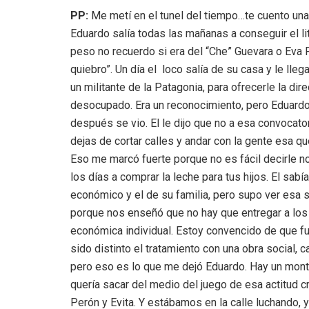
PP:
Me metí en el tunel del tiempo…te cuento una
Eduardo salía todas las mañanas a conseguir el lit
peso no recuerdo si era del “Che” Guevara o Eva 
quiebro”. Un día el loco salía de su casa y le ll
un militante de la Patagonia, para ofrecerle la di
desocupado. Era un reconocimiento, pero Eduardo 
después se vio. El le dijo que no a esa convocator
dejas de cortar calles y andar con la gente esa 
Eso me marcó fuerte porque no es fácil decirle n
los días a comprar la leche para tus hijos. El sab
económico y el de su familia, pero supo ver esa 
porque nos enseñó que no hay que entregar a los 
económica individual. Estoy convencido de que fu
sido distinto el tratamiento con una obra social,
pero eso es lo que me dejó Eduardo. Hay un mont
quería sacar del medio del juego de esa actitud c
Perón y Evita. Y estábamos en la calle luchando,