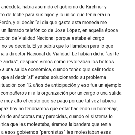
 anécdota, había asumido el gobierno de Kirchner y
ro de leche para sus hijos y lo único que tenia era un
Perón, y el decía: “el día que gaste esta moneda me
ega un llamado telefónico de Jose López, en aquella época
rección de Vialidad Nacional porque estaba el cargo
no se decidía. El ya sabía que lo llamaban para lo que
ia a director Nacional de Vialidad. Le habían dicho “así te
que andas”, después vimos como revoleaban los bolsos.
o a una salida económica, cuando tenès que salir todos
ía que al decir “si” estaba solucionando su problema
situación con 12 años de anticipación y eso fue un ejemplo
compañeros ni a la organización por un cargo o una salida
e muy alto el costo que se pago porque tal vez hubiera
 capaz hoy no tendríamos que estar haciendo un homenaje,
ón de anécdotas muy parecidas, cuando el sistema lo
ritica que les molestaba, éramos la bandera que tenia
 y a esos gobiernos “peronistas” les molestaban esas