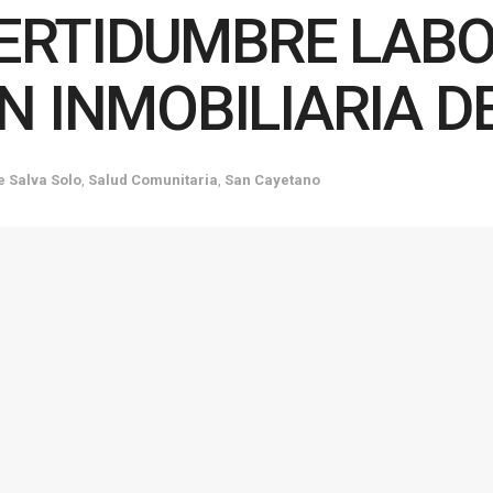
CERTIDUMBRE LABO
N INMOBILIARIA D
e Salva Solo
,
Salud Comunitaria
,
San Cayetano