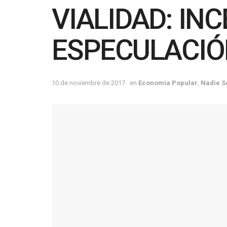
VIALIDAD: IN
ESPECULACIÓ
10 de noviembre de 2017
en
Economía Popular
,
Nadie S