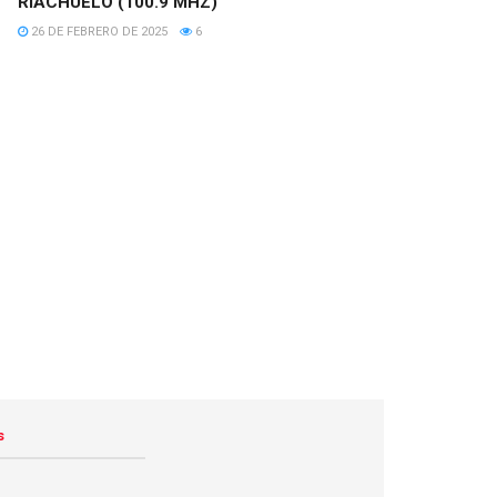
RIACHUELO (100.9 MHZ)
26 DE FEBRERO DE 2025
6
s