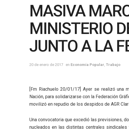
MASIVA MARC
MINISTERIO D
JUNTO A LA 
20 de enero de 2017
en
Economía Popular
,
Trabajo
[Fm Riachuelo 20/01/17] Ayer se realizó una mul
Nación, para solidarizarse con la Federación Gráf
movilizó en repudio de los despidos de AGR Clarí
Una convocatoria que excedió las previsiones, d
nucleados en las distintas centrales sindicales