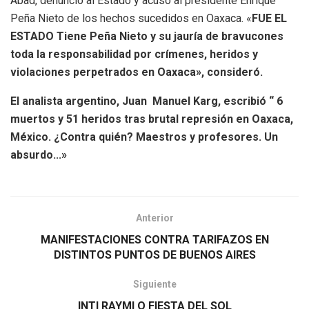
Abad, denunció al Estado y acusó al presidente Enrique
Peña Nieto de los hechos sucedidos en Oaxaca. «
FUE EL
ESTADO Tiene Peña Nieto y su jauría de bravucones
toda la responsabilidad por crímenes, heridos y
violaciones perpetrados en Oaxaca», consideró.
El analista argentino, Juan Manuel Karg, escribió “
6
muertos y 51 heridos tras brutal represión en Oaxaca,
México. ¿Contra quién? Maestros y profesores. Un
absurdo..
.»
Anterior
MANIFESTACIONES CONTRA TARIFAZOS EN
DISTINTOS PUNTOS DE BUENOS AIRES
Siguiente
INTI RAYMI O FIESTA DEL SOL