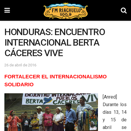
HONDURAS: ENCUENTRO
INTERNACIONAL BERTA
CÁCERES VIVE
26 de abril de 2016
FORTALECER EL INTERNACIONALISMO
SOLIDARIO
[Anred]
Durante los
días‭ ‬13,‭ ‬14‭
‬y‭ ‬15‭ ‬de
abril se