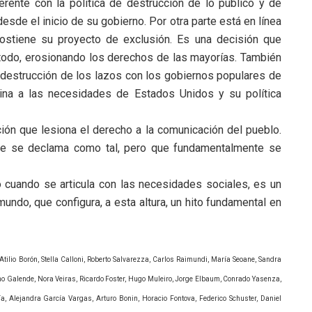
ente con la política de destrucción de lo público y de
sde el inicio de su gobierno. Por otra parte está en línea
ostiene su proyecto de exclusión. Es una decisión que
i todo, erosionando los derechos de las mayorías. También
 destrucción de los lazos con los gobiernos populares de
entina a las necesidades de Estados Unidos y su política
ón que lesiona el derecho a la comunicación del pueblo.
ue se declama como tal, pero que fundamentalmente se
 cuando se articula con las necesidades sociales, es un
mundo, que configura, a esta altura, un hito fundamental en
tilio Borón, Stella Calloni, Roberto Salvarezza, Carlos Raimundi, María Seoane, Sandra
iano Galende, Nora Veiras, Ricardo Foster, Hugo Muleiro, Jorge Elbaum, Conrado Yasenza,
 Alejandra García Vargas, Arturo Bonin, Horacio Fontova, Federico Schuster, Daniel