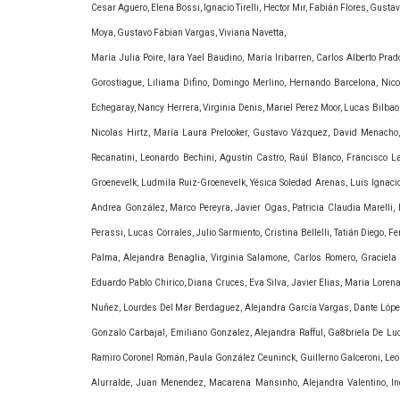
Cesar Aguero, Elena Bossi, Ignacio Tirelli, Hector Mir, Fabián Flores, Gustav
Moya, Gustavo Fabian Vargas, Viviana Navetta,
María Julia Poire, Iara Yael Baudino, María Iribarren, Carlos Alberto Pr
Gorostiague, Liliama Difino, Domingo Merlino, Hernando Barcelona, Nic
Echegaray, Nancy Herrera, Virginia Denis, Mariel Perez Moor, Lucas Bilbao,
Nicolas Hirtz, María Laura Prelooker, Gustavo Vázquez, David Menacho, A
Recanatini, Leonardo Bechini, Agustín Castro, Raúl Blanco, Francisco L
Groenevelk, Ludmila Ruiz-Groenevelk, Yésica Soledad Arenas, Luis Ignaci
Andrea González, Marco Pereyra, Javier Ogas, Patricia Claudia Marelli
Perassi, Lucas Corrales, Julio Sarmiento, Cristina Bellelli, Tatián Diego,
Palma, Alejandra Benaglia, Virginia Salamone, Carlos Romero, Graciela S
Eduardo Pablo Chirico, Diana Cruces, Eva Silva, Javier Elias, Maria Loren
Nuñez, Lourdes Del Mar Berdaguez, Alejandra García Vargas, Dante López 
Gonzalo Carbajal, Emiliano Gonzalez, Alejandra Rafful, Ga8briela De Luc
Ramiro Coronel Román, Paula González Ceuninck, Guillerno Galceroni, Leo
Alurralde, Juan Menendez, Macarena Mansinho, Alejandra Valentino, In