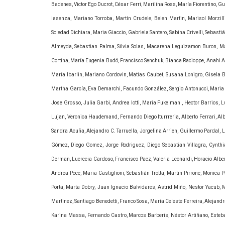
Badenes, Victor Ego Ducrot, César Ferri, Marilina Ross, María Fiorentino, G
Iasenza, Mariano Torroba, Martín Crudele, Belen Martin, Marisol Morzill
Soledad Dichiara, Maria Giaccio, Gabriela Santero, Sabina Crivelli, Sebasti
Almeyda, Sebastian Palma, Silvia Solas, Macarena Leguizamon Buron, Marí
Cortina, María Eugenia Budó, Francisco Senchuk, Bianca Racioppe, Anahi 
María Ibarlin, Mariano Cordovin, Matias Caubet, Susana Lonigro, Gisela 
Martha García, Eva Demarchi, Facundo González, Sergio Antonucci, Maria 
Jose Grosso, Julia Garbi, Andrea Iotti, Maria Fukelman , Hector Barrios,
Lujan, Veronica Haudemand, Fernando Diego Iturrreria, Alberto Ferrari, Alb
Sandra Acuña, Alejandro C. Tarruella, Jorgelina Arrien, Guillermo Pardal, 
Gómez, Diego Gomez, Jorge Rodriguez, Diego Sebastian Villagra, Cynthia
Derman, Lucrecia Cardoso, Francisco Paez, Valeria Leonardi, Horacio Alber
Andrea Poce, Maria Castiglioni, Sebastián Trotta, Martin Pirrone, Monica Pa
Porta, Marta Dobry, Juan Ignacio Balvidares, Astrid Miño, Nestor Yacub, 
Martinez, Santiago Benedetti, Franco Sosa, María Celeste Ferreira, Alejand
Karina Massa, Fernando Castro, Marcos Barberis, Néstor Artiñano, Esteban