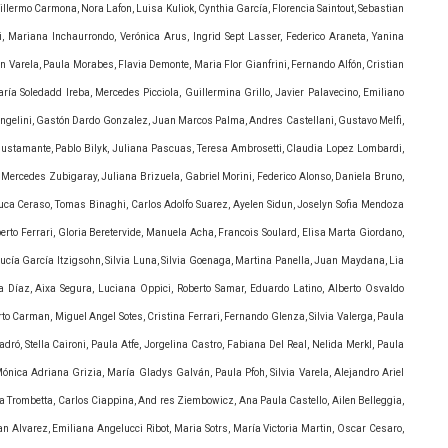
uillermo Carmona, Nora Lafon, Luisa Kuliok, Cynthia García, Florencia Saintout, Sebastian
i, Mariana Inchaurrondo, Verónica Arus, Ingrid Sept Lasser, Federico Araneta, Yanina
án Varela, Paula Morabes, Flavia Demonte, Maria Flor Gianfrini, Fernando Alfón, Cristian
a Soledadd Ireba, Mercedes Picciola, Guillermina Grillo, Javier Palavecino, Emiliano
Angelini, Gastón Dardo Gonzalez, Juan Marcos Palma, Andres Castellani, Gustavo Melfi,
Bustamante, Pablo Bilyk, Juliana Pascuas, Teresa Ambrosetti, Claudia Lopez Lombardi,
Mercedes Zubigaray, Juliana Brizuela, Gabriel Morini, Federico Alonso, Daniela Bruno,
 Luca Ceraso, Tomas Binaghi, Carlos Adolfo Suarez, Ayelen Sidun, Joselyn Sofia Mendoza
erto Ferrari, Gloria Beretervide, Manuela Acha, Francois Soulard, Elisa Marta Giordano,
Lucía García Itzigsohn, Silvia Luna, Silvia Goenaga, Martina Panella, Juan Maydana, Lia
 Díaz, Aixa Segura, Luciana Oppici, Roberto Samar, Eduardo Latino, Alberto Osvaldo
to Carman, Miguel Angel Sotes, Cristina Ferrari, Fernando Glenza, Silvia Valerga, Paula
dró, Stella Caironi, Paula Atfe, Jorgelina Castro, Fabiana Del Real, Nelida Merkl, Paula
Mónica Adriana Grizia, María Gladys Galván, Paula Pfoh, Silvia Varela, Alejandro Ariel
ra Trombetta, Carlos Ciappina, And res Ziembowicz, Ana Paula Castello, Ailen Belleggia,
 Alvarez, Emiliana Angelucci Ribot, Maria Sotrs, María Victoria Martin, Oscar Cesaro,