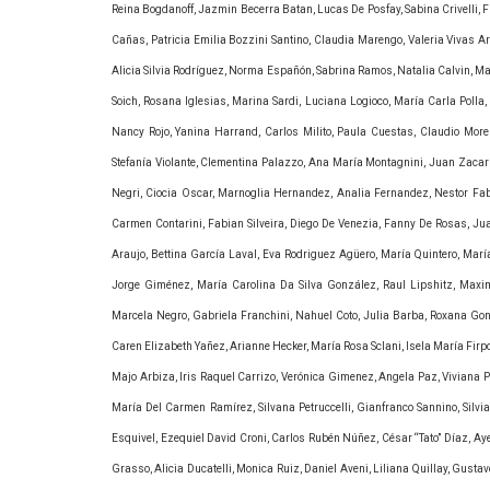
Reina Bogdanoff, Jazmin Becerra Batan, Lucas De Posfay, Sabina Crivelli, F
Cañas, Patricia Emilia Bozzini Santino, Claudia Marengo, Valeria Vivas Ar
Alicia Silvia Rodríguez, Norma Españón, Sabrina Ramos, Natalia Calvin, Ma
Soich, Rosana Iglesias, Marina Sardi, Luciana Logioco, María Carla Polla
Nancy Rojo, Yanina Harrand, Carlos Milito, Paula Cuestas, Claudio Morel
Stefanía Violante, Clementina Palazzo, Ana María Montagnini, Juan Zacarí
Negri, Ciocia Oscar, Marnoglia Hernandez, Analia Fernandez, Nestor Fab
Carmen Contarini, Fabian Silveira, Diego De Venezia, Fanny De Rosas, Juan
Araujo, Bettina García Laval, Eva Rodriguez Agüero, María Quintero, Mar
Jorge Giménez, María Carolina Da Silva González, Raul Lipshitz, Maximi
Marcela Negro, Gabriela Franchini, Nahuel Coto, Julia Barba, Roxana Gon
Caren Elizabeth Yañez, Arianne Hecker, María Rosa Sclani, Isela María Firpo
Majo Arbiza, Iris Raquel Carrizo, Verónica Gimenez, Angela Paz, Viviana P
María Del Carmen Ramírez, Silvana Petruccelli, Gianfranco Sannino, Silvi
Esquivel, Ezequiel David Croni, Carlos Rubén Núñez, César “Tato” Díaz, Ay
Grasso, Alicia Ducatelli, Monica Ruiz, Daniel Aveni, Liliana Quillay, Gus