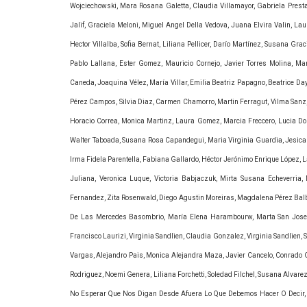
Wojciechowski, Mara Rosana Galetta, Claudia Villamayor, Gabriela Presta,
Jalif, Graciela Meloni, Miguel Angel Della Vedova, Juana Elvira Valin, Lau
Hector Villalba, Sofia Bernat, Liliana Pellicer, Darío Martínez, Susana Gr
Pablo Lallana, Ester Gomez, Mauricio Cornejo, Javier Torres Molina, Ma
Caneda, Joaquina Vélez, María Villar, Emilia Beatriz Papagno, Beatrice Da
Pérez Campos, Silvia Diaz, Carmen Chamorro, Martin Ferragut, Vilma San
Horacio Correa, Monica Martinz, Laura Gomez, Marcia Freccero, Lucia Dol
Walter Taboada, Susana Rosa Capandegui, Maria Virginia Guardia, Jesica 
Irma Fidela Parentella, Fabiana Gallardo, Héctor Jerónimo Enrique López, 
Juliana, Veronica Luque, Victoria Babjaczuk, Mirta Susana Echeverria
Fernandez, Zita Rosenwald, Diego Agustin Moreiras, Magdalena Pérez Balbi
De Las Mercedes Basombrio, María Elena Harambourw, Marta San Jose, Sa
Francisco Laurizi, Virginia Sandlien, Claudia Gonzalez, Virginia Sandlien, 
Vargas, Alejandro Pais, Monica Alejandra Maza, Javier Cancelo, Conrado G
Rodriguez, Noemi Genera, Liliana Forchetti, Soledad Filchel, Susana Alvar
No Esperar Que Nos Digan Desde Afuera Lo Que Debemos Hacer O Decir,