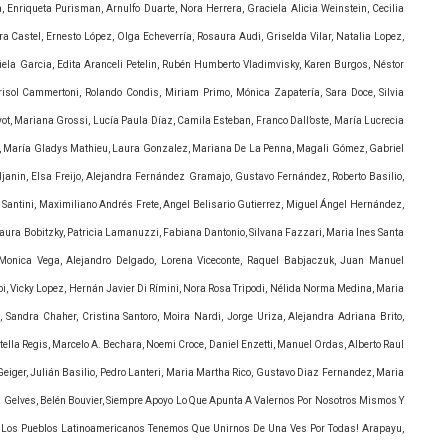
 Enriqueta Purisman, Arnulfo Duarte, Nora Herrera, Graciela Alicia Weinstein, Cecilia
ra Castel, Ernesto López, Olga Echeverría, Rosaura Audi, Griselda Vilar, Natalia Lopez,
aciela Garcia, Edita Aranceli Petelin, Rubén Humberto Vladimvisky, Karen Burgos, Néstor
risol Cammertoni, Rolando Condis, Miriam Primo, Mónica Zapatería, Sara Doce, Silvia
yot, Mariana Grossi, Lucía Paula Díaz, Camila Esteban, Franco Dall’oste, María Lucrecia
z, María Gladys Mathieu, Laura Gonzalez, Mariana De La Penna, Magali Gómez, Gabriel
janin, Elsa Freijo, Alejandra Fernández Gramajo, Gustavo Fernández, Roberto Basilio,
Santini, Maximiliano Andrés Frete, Angel Belisario Gutierrez, Miguel Ángel Hernández,
Laura Bobitzky, Patricia Lamanuzzi, Fabiana Dantonio, Silvana Fazzari, Maria Ines Santa
, Monica Vega, Alejandro Delgado, Lorena Viceconte, Raquel Babjaczuk, Juan Manuel
, Vicky Lopez, Hernán Javier Di Rímini, Nora Rosa Tripodi, Nélida Norma Medina, Maria
ndra Chaher, Cristina Santoro, Moira Nardi, Jorge Uriza, Alejandra Adriana Brito,
Stella Regis, Marcelo A. Bechara, Noemi Croce, Daniel Enzetti, Manuel Ordas, Alberto Raul
eiger, Julián Basilio, Pedro Lanteri, Maria Martha Rico, Gustavo Diaz Fernandez, Maria
ez Gelves, Belén Bouvier, Siempre Apoyo Lo Que Apunta A Valernos Por Nosotros Mismos Y
 Los Pueblos Latinoamericanos Tenemos Que Unirnos De Una Ves Por Todas! Arapayu,