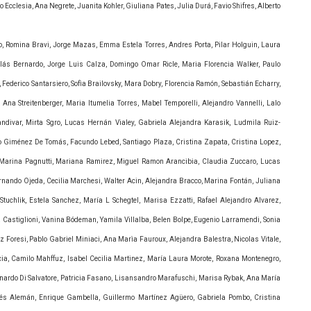
o Ecclesia, Ana Negrete, Juanita Kohler, Giuliana Pates, Julia Durá, Favio Shifres, Alberto
ado, Romina Bravi, Jorge Mazas, Emma Estela Torres, Andres Porta, Pilar Holguin, Laura
olás Bernardo, Jorge Luis Calza, Domingo Omar Ricle, Maria Florencia Walker, Paulo
 Federico Santarsiero, Sofìa Brailovsky, Mara Dobry, Florencia Ramón, Sebastián Echarry,
na Streitenberger, Maria Itumelia Torres, Mabel Temporelli, Alejandro Vannelli, Lalo
andivar, Mirta Sgro, Lucas Hernán Vialey, Gabriela Alejandra Karasik, Ludmila Ruiz-
o Giménez De Tomás, Facundo Lebed, Santiago Plaza, Cristina Zapata, Cristina Lopez,
, Marina Pagnutti, Mariana Ramirez, Miguel Ramon Arancibia, Claudia Zuccaro, Lucas
 Fernando Ojeda, Cecilia Marchesi, Walter Acin, Alejandra Bracco, Marina Fontán, Juliana
tuchlik, Estela Sanchez, María L Schegtel, Marisa Ezzatti, Rafael Alejandro Alvarez,
a Castiglioni, Vanina Bódeman, Yamila Villalba, Belen Bolpe, Eugenio Larramendi, Sonia
Foresi, Pablo Gabriel Miniaci, Ana Marìa Fauroux, Alejandra Balestra, Nicolas Vitale,
ia, Camilo Mahffuz, Isabel Cecilia Martinez, María Laura Morote, Roxana Montenegro,
nardo Di Salvatore, Patricia Fasano, Lisansandro Marafuschi, Marisa Rybak, Ana María
és Alemán, Enrique Gambella, Guillermo Martínez Agüero, Gabriela Pombo, Cristina