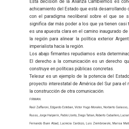
Esta decisión de la Alianza Cambiemos es coher
achicamiento del Estado que está desarrollando de
con el paradigma neoliberal sobre el que se s
significa dar más poder a los que ya tienen cas
es una apuesta clara en el camino inaugurado de
la región para alinear la política exterior Arg
imperialista hacia la región.
Los abajo firmantes repudiamos esta determinaci
El derecho a la comunicación es un derecho q
construye en políticas públicas concretas.
Telesur es un ejemplo de la potencia del Estado
proyecto interestatal de América del Sur para el 
la construcción de otra comunicación.
FIRMAN:
Raúl Zaffaroni, Edgardo Esteban, Víctor Hugo Morales, Norberto Galasso, A
Russo, Jorge Halperín, Pablo Llonto, Diego Tatian, Roberto Caballero, Luc
Fernando Buen Abad, Lucrecia Cardozo, Luis Ziembrowski, Marisa Matía,