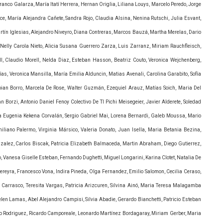
ranco Galarza, María Itatí Herrera, Hernan Origlia, Liliana Louys, Marcelo Peredo, Jorge
ce, María Alejandra Cañete, Sandra Rojo, Claudia Alsina, Nenina Rutschi, Julia Esvant,
rtín Iglesias, Alejandro Niveyro, Diana Contreras, Marcos Bauzá, Martha Merelas, Dario
, Nelly Carola Nieto, Alicia Susana Guerrero Zarza, Luis Zarranz, Miriam Rauchfleisch,
l, Claudio Morell, Nelda Diaz, Esteban Hasson, Beatriz Couto, Veronica Wejchenberg,
as, Veronica Mansilla, María Emilia Alduncin, Matias Avenali, Carolina Garabito, Sofía
ian Borro, Marcela De Rose, Walter Guzmán, Ezequiel Arauz, Matías Soich, Maria Del
 Borzi, Antonio Daniel Fenoy Colectivo De Tl Pichi Meisegeier, Javier Alderete, Soledad
ía Eugenia Kekena Corvalán, Sergio Gabriel Mai, Lorena Bernardi, Galeb Moussa, Mario
liano Palermo, Virginia Mársico, Valeria Donato, Juan Isella, Maria Betania Bezina,
zalez, Carlos Biscak, Patricia Elizabeth Balmaceda, Martin Abraham, Diego Gutierrez,
, Vanesa Giselle Esteban, Fernando Dughetti, Miguel Longarini, Karina Clotet, Natalia De
ereyra, Francesco Vona, Indira Pineda, Olga Fernandez, Emilio Salomon, Cecilia Ceraso,
a Carrasco, Teresita Vargas, Patricia Arizcuren, Silvina Ainó, Maria Teresa Malagamba
elen Lamas, Abel Alejandro Campisi, Silvia Abadie, Gerardo Bianchetti, Patricio Esteban
tavo Rodriguez, Ricardo Camporeale, Leonardo Martínez Bordagaray, Miriam Gerber, Maria