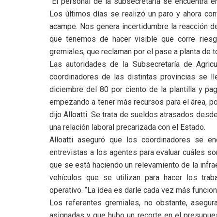
“El personal de la subsecretaría se encuentra e
Los últimos días se realizó un paro y ahora cont
acampe. Nos genera incertidumbre la reacción de
que tenemos de hacer visible que corre riesgo
gremiales, que reclaman por el pase a planta de t
Las autoridades de la Subsecretaría de Agricu
coordinadores de las distintas provincias se l
diciembre del 80 por ciento de la plantilla y p
empezando a tener más recursos para el área, por
dijo Alloatti. Se trata de sueldos atrasados de
una relación laboral precarizada con el Estado.
Alloatti aseguró que los coordinadores se en
entrevistas a los agentes para evaluar cuáles so
que se está haciendo un relevamiento de la infra
vehículos que se utilizan para hacer los tra
operativo. “La idea es darle cada vez más funcion
Los referentes gremiales, no obstante, asegur
asignadas y que hubo un recorte en el presupues