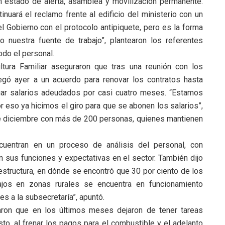
n estado de alerta, asamblea y movilización permanente.
inuará el reclamo frente al edificio del ministerio con un
l Gobierno con el protocolo antipiquete, pero es la forma
 nuestra fuente de trabajo”, plantearon los referentes
odo el personal.
ltura Familiar aseguraron que tras una reunión con los
legó ayer a un acuerdo para renovar los contratos hasta
agar salarios adeudados por casi cuatro meses. “Estamos
 eso ya hicimos el giro para que se abonen los salarios”,
sde diciembre con más de 200 personas, quienes mantienen
cuentran en un proceso de análisis del personal, con
n sus funciones y expectativas en el sector. También dijo
estructura, en dónde se encontró que 30 por ciento de los
bajos en zonas rurales se encuentra en funcionamiento
es a la subsecretaría”, apuntó.
aron que en los últimos meses dejaron de tener tareas
to, al frenar los pagos para el combustible y el adelanto