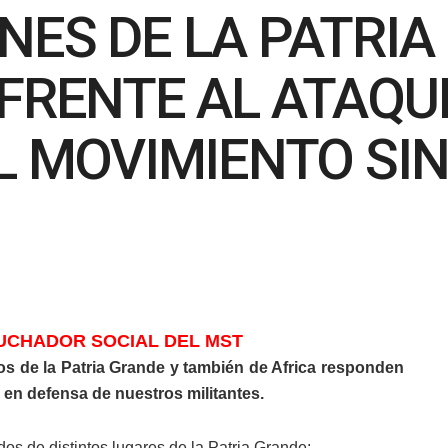
NES DE LA PATRIA
FRENTE AL ATAQU
L MOVIMIENTO SIN
UCHADOR SOCIAL DEL MS
T
s de la Patria Grande y también de Africa responden
y en defensa de nuestros militantes.
 de distintos lugares de la Patria Grande: