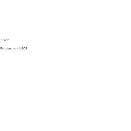
TSEF-CE
os Estudantes – UECE