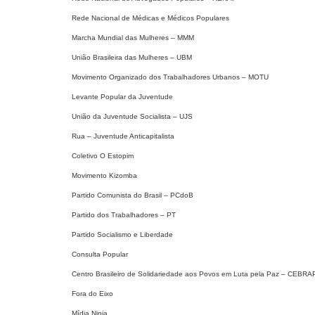
Rede Nacional de Médicas e Médicos Populares
Marcha Mundial das Mulheres – MMM
União Brasileira das Mulheres – UBM
Movimento Organizado dos Trabalhadores Urbanos – MOTU
Levante Popular da Juventude
União da Juventude Socialista – UJS
Rua – Juventude Anticapitalista
Coletivo O Estopim
Movimento Kizomba
Partido Comunista do Brasil – PCdoB
Partido dos Trabalhadores – PT
Partido Socialismo e Liberdade
Consulta Popular
Centro Brasileiro de Solidariedade aos Povos em Luta pela Paz – CEBRA
Fora do Eixo
Mídia Ninja