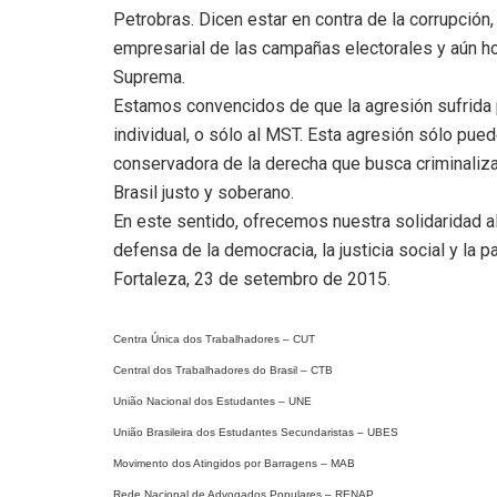
Petrobras. Dicen estar en contra de la corrupció
empresarial de las campañas electorales y aún ho
Suprema.
Estamos convencidos de que la agresión sufrida p
individual, o sólo al MST. Esta agresión sólo pu
conservadora de la derecha que busca criminaliza
Brasil justo y soberano.
En este sentido, ofrecemos nuestra solidaridad 
defensa de la democracia, la justicia social y la pa
Fortaleza, 23 de setembro de 2015.
Centra Única dos Trabalhadores – CUT
Central dos Trabalhadores do Brasil – CTB
União Nacional dos Estudantes – UNE
União Brasileira dos Estudantes Secundaristas – UBES
Movimento dos Atingidos por Barragens – MAB
Rede Nacional de Advogados Populares – RENAP