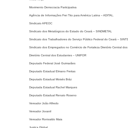
Movimento Democracia Participativa
Agência de Informações Frei Tito para América Latina – ADITAL.
Sindicato APEOC
Sindicato dos Metalúrgicos do Estado do Ceará – SINDMETAL
Sindicato dos Trabalhadores do Serviço Público Federal do Ceará – SIN
Sindicato dos Empregados no Comércio de Fortaleza Diretório Central d
Diretório Central dos Estudantes – UNIFOR
Deputado Federal José Guimarães
Deputado Estadual Elmano Freitas
Deputado Estadual Moisés Bráz
Deputada Estadual Rachel Marques
Deputado Estadual Renato Roseno
Vereador João Alfredo
Vereador Jovanil
Vereador Ronivaldo Maia
Justiça Global