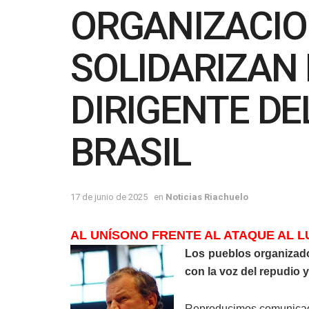
ORGANIZACIO
SOLIDARIZAN 
DIRIGENTE DE
BRASIL
17 de junio de 2025
en
Noticias Riachuelo
AL UNÍSONO FRENTE AL ATAQUE A
L
L
Los pueblos organizado
con la voz del repudio 
Reproducimos comunicados