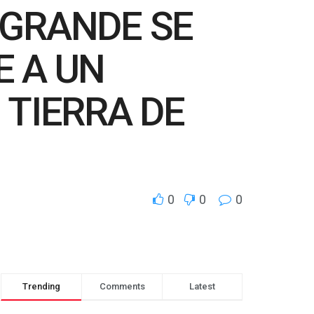
 GRANDE SE
E A UN
 TIERRA DE
0
0
0
Trending
Comments
Latest