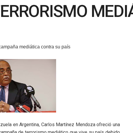
TERRORISMO MEDI
ampaña mediática contra su país
ezuela en Argentina, Carlos Martínez Mendoza ofreció una
a campaña de terrorismo mediático que vive su país debido