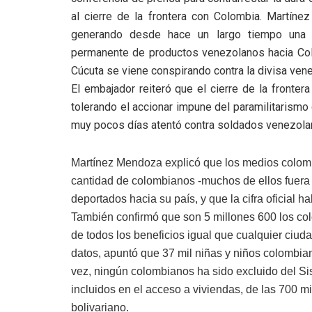
al cierre de la frontera con Colombia. Martíne
generando desde hace un largo tiempo una v
permanente de productos venezolanos hacia Colo
Cúcuta se viene conspirando contra la divisa ven
El embajador reiteró que el cierre de la fronte
tolerando el accionar impune del paramilitarism
muy pocos días atentó contra soldados venezola
Martínez Mendoza explicó que los medios colomb
cantidad de colombianos -muchos de ellos fuera d
deportados hacia su país, y que la cifra oficial 
También confirmó que son 5 millones 600 los c
de todos los beneficios igual que cualquier ciud
datos, apuntó que 37 mil niñas y niños colombian
vez, ningún colombianos ha sido excluido del S
incluidos en el acceso a viviendas, de las 700 m
bolivariano.