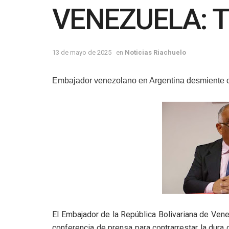
VENEZUELA: 
13 de mayo de 2025
en
Noticias Riachuelo
Embajador venezolano en Argentina desmiente c
El Embajador de la República Bolivariana de Ven
conferencia de prensa para contrarrestar la dur