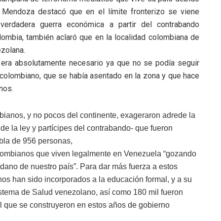
z Mendoza destacó que en el límite fronterizo se viene
erdadera guerra económica a partir del contrabando
mbia, también aclaró que en la localidad colombiana de
ezolana.
ra era absolutamente necesario ya que no se podía seguir
o colombiano, que se había asentado en la zona y que hace
nos.
ianos, y no pocos del continente, exageraron adrede la
e la ley y partícipes del contrabando- que fueron
habla de 956 personas,
olombianos que viven legalmente en Venezuela “gozando
adano de nuestro país”. Para dar más fuerza a estos
os han sido incorporados a la educación formal, y a su
istema de Salud venezolano, así como 180 mil fueron
il que se construyeron en estos años de gobierno