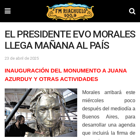
EL PRESIDENTE EVO MORALES
LLEGA MAÑANA AL PAÍS
23 de abril de 2025
INAUGURA
CIÓN
DEL MONUMENTO A JUANA
AZURDUY Y OTRAS ACTIVIDADES
Morales arribará este
miércoles poco
después del mediodía a
Buenos Aires, para
desarrollar una agenda
que incluirá la firma de