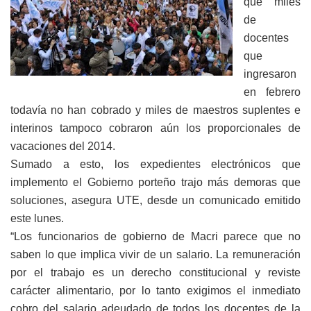
que miles
de
docentes
que
ingresaron
en febrero
todavía no han cobrado y miles de maestros suplentes e
interinos tampoco cobraron aún los proporcionales de
vacaciones del 2014.
Sumado a esto, los expedientes electrónicos que
implemento el Gobierno porteño trajo más demoras que
soluciones, asegura UTE, desde un comunicado emitido
este lunes.
“Los funcionarios de gobierno de Macri parece que no
saben lo que implica vivir de un salario. La remuneración
por el trabajo es un derecho constitucional y reviste
carácter alimentario, por lo tanto exigimos el inmediato
cobro del salario adeudado de todos los docentes de la