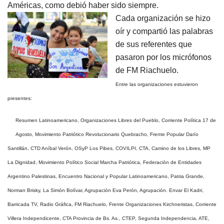
Américas, como debió haber sido siempre.
Cada organización se hizo
oír y compartió las palabras
de sus referentes que
pasaron por los micrófonos
de FM Riachuelo.
Entre las organizaciones estuvieron
presentes:
Resumen Latinoamericano, Organizaciones Libres del Pueblo, Corriente Política 17 de
Agosto, Movimiento Patriótico Revolucionario Quebracho, Frente Popular Darío
Santillán, CTD Aníbal Verón, OSyP Los Pibes, COVILPI, CTA, Camino de los Libres, MP
La Dignidad, Movimiento Político Social Marcha Patriótica, Federación de Entidades
Argentino Palestinas, Encuentro Nacional y Popular Latinoamericano, Patria Grande,
Norman Brisky, La Simón Bolívar, Agrupación Eva Perón, Agrupación. Envar El Kadri,
Barricada TV, Radio Gráfica, FM Riachuelo, Frente Organizaciones Kirchneristas, Corriente
Villera Independicente, CTA Provincia de Bs. As., CTEP, Segunda Independencia, ATE,