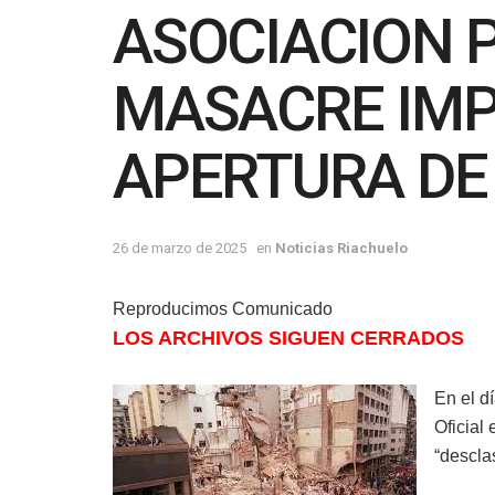
ASOCIACION P
MASACRE IMP
APERTURA DE
26 de marzo de 2025
en
Noticias Riachuelo
Reproducimos Comunicado
LOS ARCHIVOS SIGUEN CERRADOS
En el d
Oficial
“descla