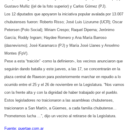
Gustavo Muñiz ((el de la foto superior) y Carlos Gómez (PJ).
Los 12 diputados que apoyaron la iniciativa popular avalada por 13.007
chubutenses fueron: Roberto Risso; José Luis Lizurume (UCR); Oscar
Petersen (Polo Social); Miriam Crespo; Raquel Diperna; Jerónimo
García; Roddy Ingram; Haydee Romero y Ana María Barroso
(dasnevismo); José Karamarco (PJ) y María José Llanes y Anselmo
Montes (FpV).
Pese a esta “traición” -como la definieron-, los vecinos anunciaron que
seguirán dando batalla y este jueves, a las 17, se concentrarán en la
plaza central de Rawson para posteriormente marchar en repudio a lo
ocurrido entre el 25 y el 26 de noviembre en la Legislatura. “Nos vamos
con la frente alta y con la dignidad de haber trabajado por el pueblo.
Estos legisladores no traicionaron a las asambleas chubutenses,
traicionaron a San Martín, a Güemes, a cada familia chubutense…
Prometemos lucha …”, dijo un vecino al retirarse de la Legislatura.
Fuente: puertae.com.ar