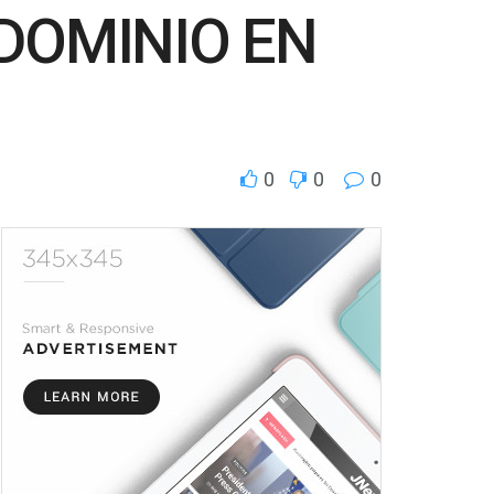
 DOMINIO EN
0
0
0