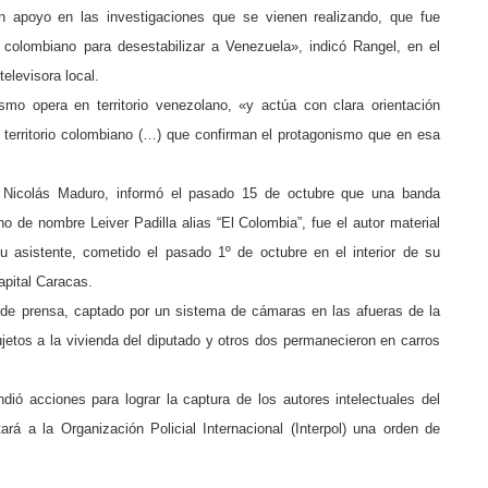
n apoyo en las investigaciones que se vienen realizando, que fue
o colombiano para desestabilizar a Venezuela», indicó Rangel, en el
elevisora local.
ismo opera en territorio venezolano, «y actúa con clara orientación
n territorio colombiano (…) que confirman el protagonismo que en esa
a, Nicolás Maduro, informó el pasado 15 de octubre que una banda
o de nombre Leiver Padilla alias “El Colombia”, fue el autor material
su asistente, cometido el pasado 1º de octubre en el interior de su
apital Caracas.
 de prensa, captado por un sistema de cámaras en las afueras de la
ujetos a la vivienda del diputado y otros dos permanecieron en carros
ió acciones para lograr la captura de los autores intelectuales del
ará a la Organización Policial Internacional (Interpol) una orden de