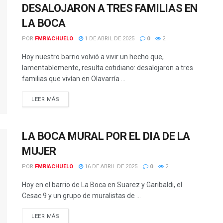
DESALOJARON A TRES FAMILIAS EN
LA BOCA
POR
FMRIACHUELO
1 DE ABRIL DE 2025
0
2
Hoy nuestro barrio volvió a vivir un hecho que,
lamentablemente, resulta cotidiano: desalojaron a tres
familias que vivían en Olavarría ...
DETAILS
LEER MÁS
LA BOCA MURAL POR EL DIA DE LA
MUJER
POR
FMRIACHUELO
16 DE ABRIL DE 2025
0
2
Hoy en el barrio de La Boca en Suarez y Garibaldi, el
Cesac 9 y un grupo de muralistas de ...
DETAILS
LEER MÁS