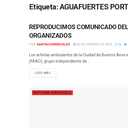
Etiqueta:
AGUAFUERTES POR
REPRODUCIMOS COMUNICADO DEL
NOTICIAS RIACHUELO
ORGANIZADOS
POR
SANTIAGOERRECALDE
26 DE FEBRERO DE 2025
0
Los artistas ambulantes de la Ciudad de Buenos Aires 
(FAAO), grupo independiente de ...
DETAILS
LEER MÁS
NOTICIAS RIACHUELO