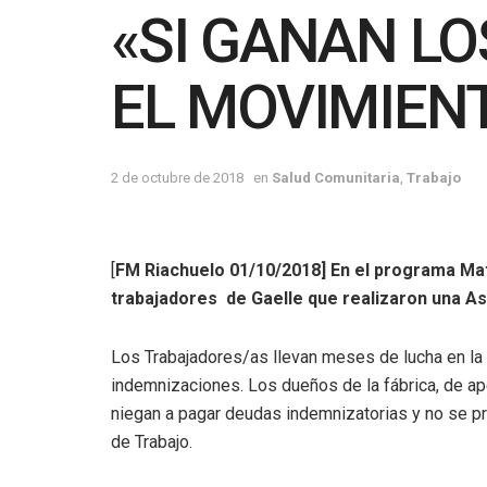
«SI GANAN L
EL MOVIMIEN
2 de octubre de 2018
en
Salud Comunitaria
,
Trabajo
[
FM Riachuelo 01/10/2018]
En el programa Mat
trabajadores de Gaelle que realizaron una Asa
Los Trabajadores/as llevan meses de lucha en la
indemnizaciones. Los dueños de la fábrica, de ap
niegan a pagar deudas indemnizatorias y no se pr
de Trabajo.