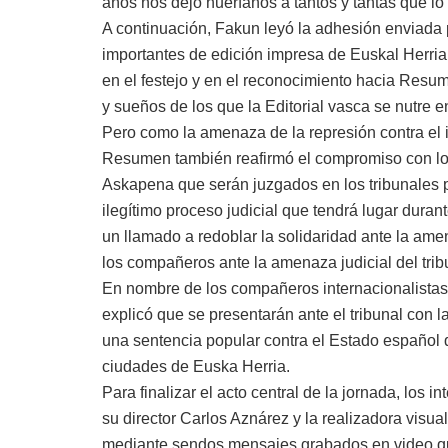
años nos dejó huerfanos a tantos y tantas que l
A continuación, Fakun leyó la adhesión enviada p
importantes de edición impresa de Euskal Herr
en el festejo y en el reconocimiento hacia Res
y sueños de los que la Editorial vasca se nutre en
Pero como la amenaza de la represión contra el i
Resumen también reafirmó el compromiso con los
Askapena que serán juzgados en los tribunales p
ilegítimo proceso judicial que tendrá lugar duran
un llamado a redoblar la solidaridad ante la am
los compañeros ante la amenaza judicial del tri
En nombre de los compañeros internacionalistas
explicó que se presentarán ante el tribunal con la
una sentencia popular contra el Estado español 
ciudades de Euska Herria.
Para finalizar el acto central de la jornada, los
su director Carlos Aznárez y la realizadora visua
mediante sendos mensajes grabados en video que