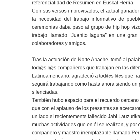
referencialidad de Resumen en Euskal Herria.
Con sus versos improvisados, el actual ganador 
la necesidad del trabajo informativo de pu
ceremonias daba paso al grupo de hip hop vizc
trabajo llamado “Juanito laguna” en una gran 
colaboradores y amigos.
Tras la actuación de Norte Apache, tomó al pala
tod@s l@s compañeros que trabajan en las dife
Latinoamericano, agradeció a tod@s l@s que ha
seguirá trabajando como hasta ahora siendo un pu
silenciadas.
También hubo espacio para el recuerdo cercano d
que con el aplauso de los presentes se acercaron
un lado el recientemente fallecido Jabi Lauzurik
muchas actividades que en él se realizan, y por 
compañero y maestro irremplazable llamado Perik