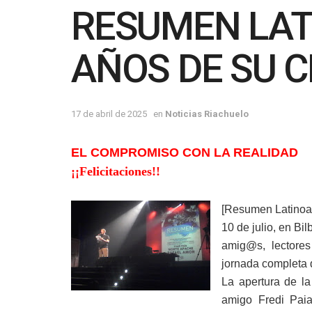
RESUMEN LAT
AÑOS DE SU 
17 de abril de 2025
en
Noticias Riachuelo
EL COMPROMISO CON LA REALIDAD
¡¡Felicitaciones!!
[Resumen Latinoam
10 de julio, en Bi
amig@s, lectore
jornada completa 
La apertura de l
amigo Fredi Paia