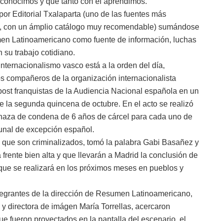
o conocimos y que tanto con él aprendimos.
or Editorial Txalaparta (uno de las fuentes más
ia, con un ámplio catálogo muy recomendable) sumándose
umen Latinoamericano como fuente de información, luchas
 su trabajo cotidiano.
nternacionalismo vasco está a la orden del día,
 compañeros de la organización internacionalista
ost franquistas de la Audiencia Nacional española en un
te la segunda quincena de octubre. En el acto se realizó
enaza de condena de 6 años de cárcel para cada uno de
bunal de excepción español.
 que son criminalizados, tomó la palabra Gabi Basañez y
 frente bien alta y que llevarán a Madrid la conclusión de
que se realizará en los próximos meses en pueblos y
 integrantes de la dirección de Resumen Latinoamericano,
l y directora de imágen María Torrellas, acercaron
 fueron proyectados en la pantalla del escenario, el