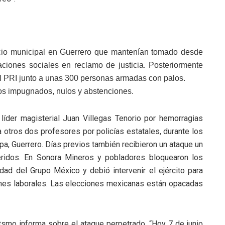
lacio municipal en Guerrero que mantenían tomado desde
ciones sociales en reclamo de justicia. Posteriormente
el PRI junto a unas 300 personas armadas con palos.
otos impugnados, nulos y abstenciones.
l líder magisterial Juan Villegas Tenorio por hemorragias
 otros dos profesores por policías estatales, durante los
pa, Guerrero. Días previos también recibieron un ataque un
ridos. En Sonora Mineros y pobladores bloquearon los
ad del Grupo México y debió intervenir el ejército para
ones laborales. Las elecciones mexicanas están opacadas
smo informa sobre el ataque perpetrado, “Hoy 7 de junio