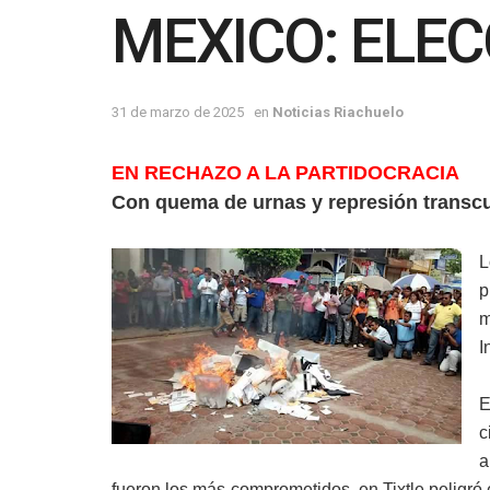
MEXICO: ELE
31 de marzo de 2025
en
Noticias Riachuelo
EN RECHAZO A LA PARTIDOCRACIA
Con quema de urnas y represión transcu
L
p
m
I
E
c
a
fueron los más comprometidos, en Tixtle peligró