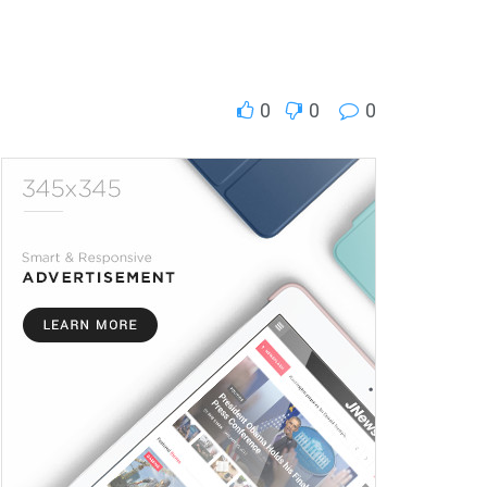
0
0
0