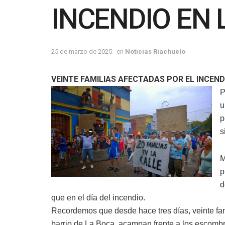
INCENDIO EN 
25 de marzo de 2025
en
Noticias Riachuelo
VEINTE FAMILIAS AFECTADAS POR EL INCEN
P
u
p
s
M
p
d
que en el día del incendio.
Recordemos que desde hace tres días, veinte fami
barrio de La Boca, acampan frente a los escombr